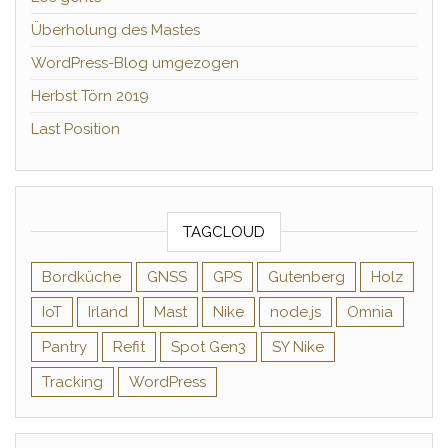
Überholung des Mastes
WordPress-Blog umgezogen
Herbst Törn 2019
Last Position
TAGCLOUD
Bordküche
GNSS
GPS
Gutenberg
Holz
IoT
Irland
Mast
Nike
node.js
Omnia
Pantry
Refit
Spot Gen3
SY Nike
Tracking
WordPress