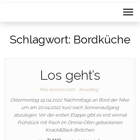
Schlagwort:
Bordküche
Los geht’s
Nike Sommer 2022
ReiseBlog
Ostermontag 19.04.2022 Nachmittags an Bord der Nike,
um am 20.04.2022 kurz nach Sonnenaufgang
abzulegen. Vor der ersten Etappe gibt es erst einmal
Frühstück mit frisch im Omnia-Ofen gebackenen
Knack&Back-Brötchen.