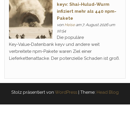
keyv: Shai-Hulud-Wurm
infiziert mehr als 440 npm-
Pakete
von
Heise
am 7. August 2026 um
10:54
Die populäre
Key‑Value‑Datenbank keyv und andere weit
verbreitete npm-Pakete waren Ziel einer
Lieferkettenattacke. Der potenzielle Schaden ist groß.
Stolz präsentiert von
WordPress
|
Theme:
Head Blog