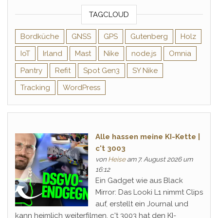
TAGCLOUD
Bordküche
GNSS
GPS
Gutenberg
Holz
IoT
Irland
Mast
Nike
node.js
Omnia
Pantry
Refit
Spot Gen3
SY Nike
Tracking
WordPress
Alle hassen meine KI-Kette |
c't 3003
von
Heise
am 7. August 2026 um
16:12
Ein Gadget wie aus Black
Mirror: Das Looki L1 nimmt Clips
auf, erstellt ein Journal und
kann heimlich weiterfilmen. c't 3003 hat den KI-