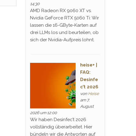
14:30
AMD Radeon RX 9060 XT vs.
Nvidia GeForce RTX 5060 Ti: Wir
lassen die 16-GByte-Karten auf
drei LLMs los und beurteilen, ob
sich der Nvidia-Aufpreis lohnt.
heise+ |
FAQ:
Desinfe
c’t 2026
von
Heise
am 7.
August
2026 um 12:00
Wir haben Desinfec’t 2026
vollständig überarbeitet. Hier
bündeln wir die Antworten auf