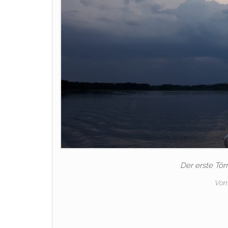
Der erste Tör
Von