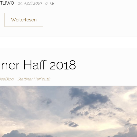
TLIWO
29. April 2019
0
Weiterlesen
iner Haff 2018
iseBlog
Stettiner Haff 2018