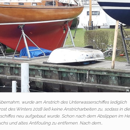
übernahm, wurde am Anstrich des Unterwasserschiffes lediglich
 des Winters 2018 ließ keine Anstricharbeiten zu, sodass in d
schiffes neu aufgebaut wurde. Schon nach dem Abslippen im He
s und altes Antifouling zu entfernen. Nach dem…