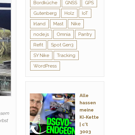
Bordküche
GNSS
GPS
Gutenberg
Holz
IoT
Irland
Mast
Nike
node.js
Omnia
Pantry
Refit
Spot Gen3
SY Nike
Tracking
WordPress
Alle
hassen
meine
iesem
KI-Kette
rbst
| c't
3003