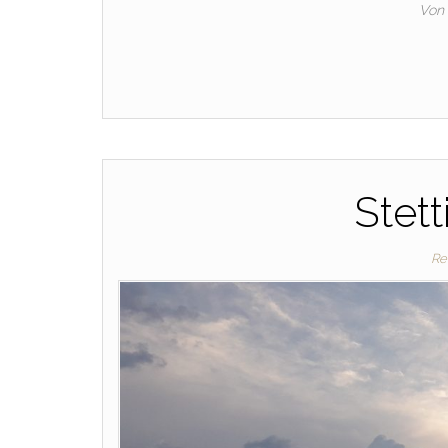
Von
Stett
Re