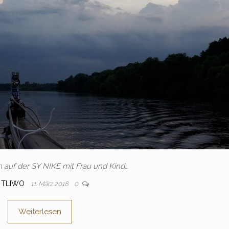
n auf der SY NIKE mit Frau und Kind…
TLIWO
11. März 2018
0
Weiterlesen