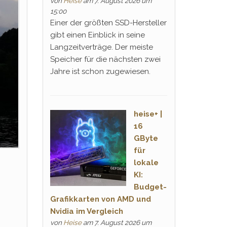
von
Heise
am 7. August 2026 um
15:00
Einer der größten SSD-Hersteller
gibt einen Einblick in seine
Langzeitverträge. Der meiste
Speicher für die nächsten zwei
Jahre ist schon zugewiesen.
heise+ |
16
GByte
für
lokale
KI:
Budget-
Grafikkarten von AMD und
Nvidia im Vergleich
von
Heise
am 7. August 2026 um