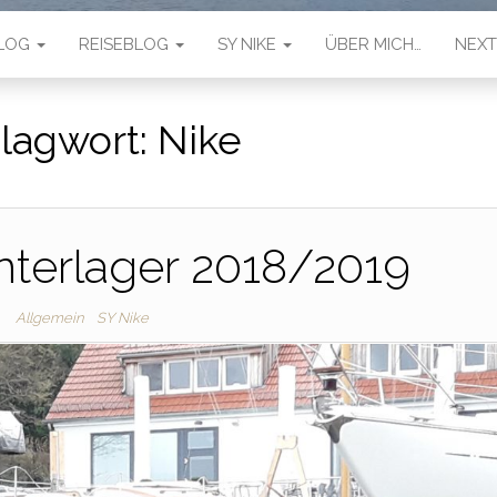
LOG
REISEBLOG
SY NIKE
ÜBER MICH…
NEX
lagwort:
Nike
nterlager 2018/2019
Allgemein
SY Nike