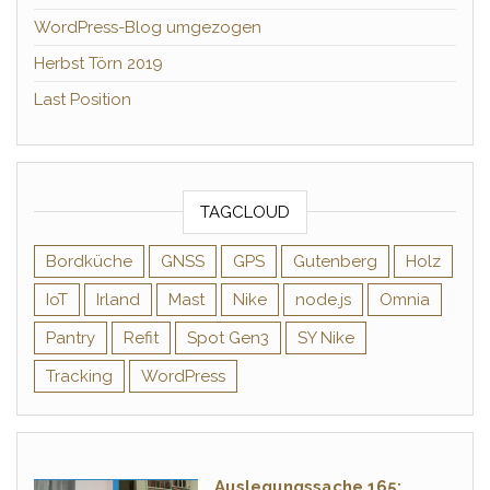
WordPress-Blog umgezogen
Herbst Törn 2019
Last Position
TAGCLOUD
Bordküche
GNSS
GPS
Gutenberg
Holz
IoT
Irland
Mast
Nike
node.js
Omnia
Pantry
Refit
Spot Gen3
SY Nike
Tracking
WordPress
Auslegungssache 165: