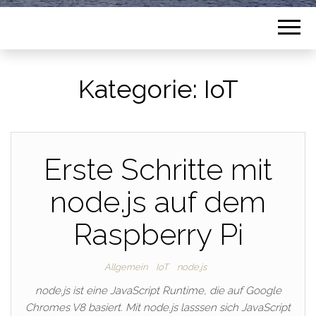
Kategorie:
IoT
Erste Schritte mit
node.js auf dem
Raspberry Pi
Allgemein
IoT
node.js
node.js ist eine JavaScript Runtime, die auf Google
Chromes V8 basiert. Mit node.js lasssen sich JavaScript