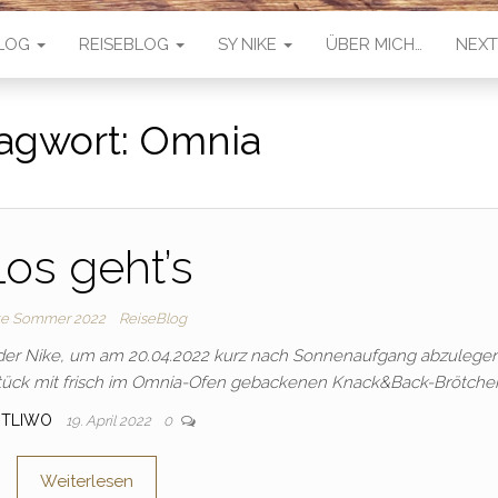
LOG
REISEBLOG
SY NIKE
ÜBER MICH…
NEX
agwort:
Omnia
Los geht’s
ke Sommer 2022
ReiseBlog
der Nike, um am 20.04.2022 kurz nach Sonnenaufgang abzulegen
hstück mit frisch im Omnia-Ofen gebackenen Knack&Back-Brötche
TLIWO
19. April 2022
0
Weiterlesen