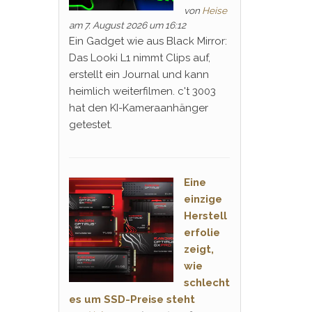
von
Heise
am 7. August 2026 um 16:12
Ein Gadget wie aus Black Mirror:
Das Looki L1 nimmt Clips auf,
erstellt ein Journal und kann
heimlich weiterfilmen. c't 3003
hat den KI-Kameraanhänger
getestet.
Eine
einzige
Herstell
erfolie
zeigt,
wie
schlecht
es um SSD-Preise steht