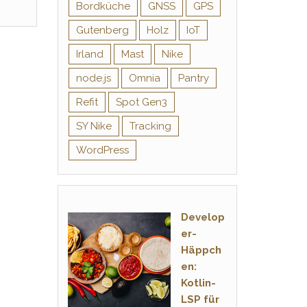
Bordküche
GNSS
GPS
Gutenberg
Holz
IoT
Irland
Mast
Nike
node.js
Omnia
Pantry
Refit
Spot Gen3
SY Nike
Tracking
WordPress
Develop
er-
Häppch
en:
Kotlin-
LSP für