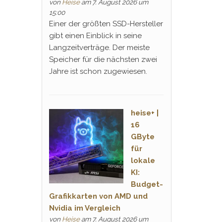
von
Heise
am 7. August 2026 um
15:00
Einer der größten SSD-Hersteller
gibt einen Einblick in seine
Langzeitverträge. Der meiste
Speicher für die nächsten zwei
Jahre ist schon zugewiesen.
heise+ |
16
GByte
für
lokale
KI:
Budget-
Grafikkarten von AMD und
Nvidia im Vergleich
von
Heise
am 7. August 2026 um