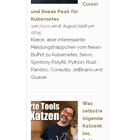
Cursor
und Sneak Peak für
Kubernetes
von
Heise
am 8. August 2026 um
07:15
Kleine, aber interessante
Meldungshäppchen vom News-
Buffet zu Kubernetes, Servo,
Symfony Polyfill, Python, Rust,
Pandoc, Coreutils, JetBrains und
Quasar.
Was
selbstre
inigende
Katzenk
los,