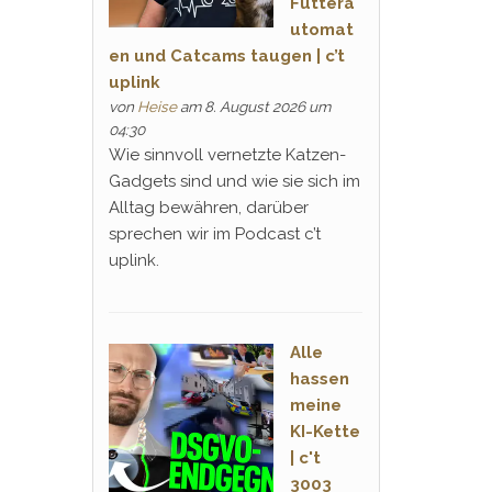
Futtera
utomat
en und Catcams taugen | c’t
uplink
von
Heise
am 8. August 2026 um
04:30
Wie sinnvoll vernetzte Katzen-
Gadgets sind und wie sie sich im
Alltag bewähren, darüber
sprechen wir im Podcast c’t
uplink.
Alle
hassen
meine
KI-Kette
| c't
3003