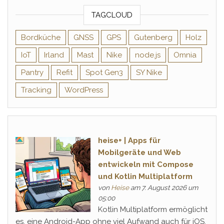
TAGCLOUD
Bordküche
GNSS
GPS
Gutenberg
Holz
IoT
Irland
Mast
Nike
node.js
Omnia
Pantry
Refit
Spot Gen3
SY Nike
Tracking
WordPress
heise+ | Apps für
Mobilgeräte und Web
entwickeln mit Compose
und Kotlin Multiplatform
von
Heise
am 7. August 2026 um
05:00
Kotlin Multiplatform ermöglicht
es, eine Android-App ohne viel Aufwand auch für iOS,