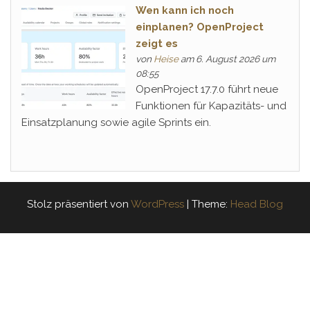
Wen kann ich noch
einplanen? OpenProject
zeigt es
von
Heise
am 6. August 2026 um
08:55
OpenProject 17.7.0 führt neue
Funktionen für Kapazitäts- und
Einsatzplanung sowie agile Sprints ein.
Stolz präsentiert von
WordPress
|
Theme:
Head Blog