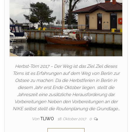
Herbst-Törn 2017 – Der Weg ist das Ziel Ziel dieses
Törns ist es Erfahrungen auf dem Weg von Berlin zur
Ostsee zu machen. Da die Herbstferien in Berlin in
diesem Jahr erst Ende Oktober liegen, stellt die
Jahreszeit eine zusätzliche Herausforderung dar.
Vorbereitungen Neben den Vorbereitungen an der
NIKE selbst stellt die Routenplanung die Grundlage…
Von
TLIWO
18. Oktober 2017
0