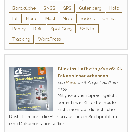
Bordküche
GNSS
GPS
Gutenberg
Holz
IoT
Irland
Mast
Nike
node.js
Omnia
Pantry
Refit
Spot Gen3
SY Nike
Tracking
WordPress
Blick ins Heft c’t 17/2026: KI-
Fakes sicher erkennen
von
Heise
am 6. August 2026 um
14:59
Mit gesundem Sprachgefühl
kommt man KI-Texten heute
nicht mehr auf die Schliche.
Deshalb macht die EU nun aus einem Suchproblem
eine Dokumentationspflicht.