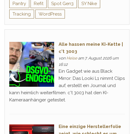
Pantry
Refit
Spot Gen3
SY Nike
Tracking
WordPress
Alle hassen meine KI-Kette |
c't 3003
von
Heise
am 7. August 2026 um
16:12
Ein Gadget wie aus Black
Mirror: Das Looki L1 nimmt Clips
auf, erstellt ein Journal und
kann heimlich weiterfilmen. c't 3003 hat den KI-
Kameraanhänger getestet.
Eine einzige Herstellerfolie
zeigt, wie schlecht es um