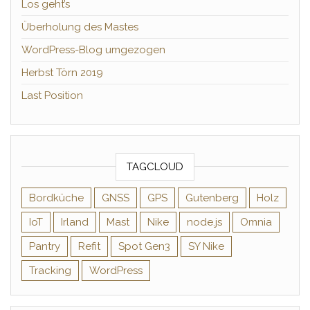
Los geht’s
Überholung des Mastes
WordPress-Blog umgezogen
Herbst Törn 2019
Last Position
TAGCLOUD
Bordküche
GNSS
GPS
Gutenberg
Holz
IoT
Irland
Mast
Nike
node.js
Omnia
Pantry
Refit
Spot Gen3
SY Nike
Tracking
WordPress