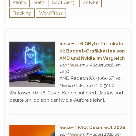
Pantry
Refit
Spot Gen3
SY Nike
Tracking
WordPress
heise+ | 16 GByte für lokale
KI: Budget-Grafikkarten von
AMD und Nvidia im Vergleich
von
Heise
am 7. August 2026 um
14:30
AMD Radeon RX 9060 XT vs.
Nvidia GeForce RTX 5060 Ti:
Wir lassen die 16-GByte-Karten auf drei LLMs los und
beurteilen, ob sich der Nvidia-Aufpreis lohnt.
heise+ | FAQ: Desinfec’t 2026
von
Heise
am 7. August 2026 um